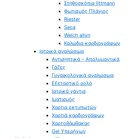
Στηθοσκόπια littmann
Φωτισμός Πλάγιος
Riester
Seca
Welch allyn
Καλώδια καρδιογράφων
Ιατρικά αναλώσιμα
Αντισηπτικά – Απολυμαντικά
Γάζες
Γυναικολογικά αναλώσιμα
Εξεταστικό ρολό
Ιατρικά γάντια
Ιματισμός
Χαρτια εκτυπωτών
Χαρτιά καρδιογράφων
Χαρτοβάμβακας
Gel Υπερήχων