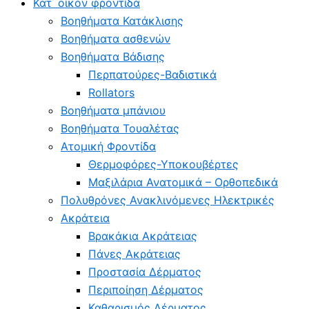
Κατ΄ οίκoν φροντίδα
Βοηθήματα Κατάκλισης
Βοηθήματα ασθενών
Βοηθήματα Βάδισης
Περπατούρες-Βαδιστικά
Rollators
Βοηθήματα μπάνιου
Βοηθήματα Τουαλέτας
Ατομική Φροντίδα
Θερμοφόρες-Υποκουβέρτες
Μαξιλάρια Ανατομικά – Ορθοπεδικά
Πολυθρόνες Ανακλινόμενες Ηλεκτρικές
Ακράτεια
Βρακάκια Ακράτειας
Πάνες Ακράτειας
Προστασία Δέρματος
Περιποίηση Δέρματος
Καθαρισμός Δέρματος