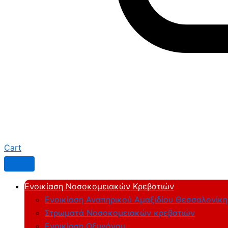
Cart
Ενοικίαση Νοσοκομειακών Κρεβατιών
Ενοικίαση Αναπηρικού Αμαξιδίου Θεσσαλονίκη
Στρωματά Νοσοκομειακών κρεβατιών
Ενοικίαση Οξυγόνου