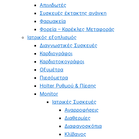
Aπινιδωτές
Συσκευές έκτακτης ανάγκη
Φαρμακεία
Φορεία – Καρέκλες Μεταφοράς
Ιατρικός εξοπλισμός
Διαγνωστικές Συσκευές
Καρδιογράφοι
Καρδιοτοκογράφοι
Οξυμέτρα
Πιεσόμετρα
Holter Ρυθμού & Πίεσης
Monitor
Ιατρικές Συσκευές
Αναρροφήσεις
Διαθερμίες
Διαφανοσκόπια
Κλίβανος