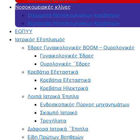
Νοσοκομειακές κλίνες
Στρωματά Νοσοκομειακών κρεβατιών
Αξεσουάρ Νοσοκομειακών Κρεβατιών
ΕΟΠΥΥ
Ιατρικός Εξοπλισμός
Έδρες Γυναικολογικές BOOM – Ουρολογικές
Γυναικολογικές Έδρες
Ουρολογικές ¨Έδρες
Κρεβάτια Εξεταστικά
Κρεβάτια Εξεταστικά
Κρεβάτια Ηλεκτρικά
Λοιπά Ιατρικά Έπιπλα
Ενδοσκοπικός Πύργος μηχανημάτων
Σκαμπό Ιατρικό
Τροχήλατα
Διάφορα Ιατρικά ¨Έπιπλα
Είδη Πρώτων Βοηθειών